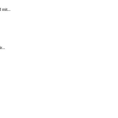
 mit...
...